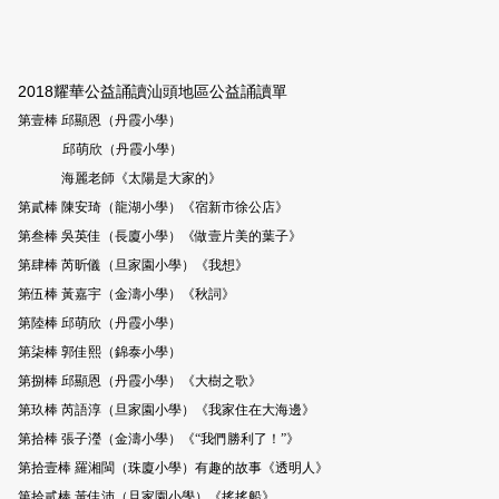
2018耀華公益誦讀汕頭地區公益誦讀單
第壹棒 邱顯恩（丹霞小學）
邱萌欣（丹霞小學）
海麗老師《太陽是大家的》
第貳棒 陳安琦（龍湖小學）《宿新市徐公店》
第叁棒 吳英佳（長廈小學）《做壹片美的葉子》
第肆棒 芮昕儀（旦家園小學）《我想》
第伍棒 黃嘉宇（金濤小學）《秋詞》
第陸棒 邱萌欣（丹霞小學）
第柒棒 郭佳熙（錦泰小學）
第捌棒 邱顯恩（丹霞小學）《大樹之歌》
第玖棒 芮語淳（旦家園小學）《我家住在大海邊》
第拾棒 張子瀅（金濤小學）《“我們勝利了！”》
第拾壹棒 羅湘閩（珠廈小學）有趣的故事《透明人》
第拾貳棒 黃佳沛（旦家園小學）《搖搖船》