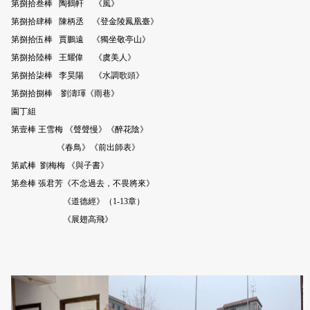
第捌拾叁棒 陶鶴軒 《風》
第捌拾肆棒 陳柄丞 《登金陵鳳凰臺》
第捌拾伍棒 賈鵬遠 《獨坐敬亭山》
第捌拾陸棒 王耀偉 《虞美人》
第捌拾柒棒 李昊陽 《水調歌頭》
第捌拾捌棒 劉濤琿《雨巷》
園丁組
第壹棒 王雪梅 《聲聲慢》《醉花陰》
《春鳥》《前出師表》
第貳棒 劉梅梅 《與子書》
第叁棒 張君芳《不念過去，不畏將來》
《道德經》（1-13章）
《展翅高飛》