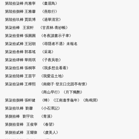
第陸拾柒棒 尚雅寧 《畫眉鳥》
第陸拾捌棒 王雅馨 《燕歌行》
第陸拾玖棒 賈凱博 《過華清宮》
第柒拾棒 王宸軒 《甘蔗林-青紗帳》
第柒拾壹棒 張圓圓 《冬夜讀書示子聿》
第柒拾貳棒 王冠朝 《尋隱者不遇》未報名
第柒拾叁棒 郭慕瑤 《采葛》
第柒拾肆棒 華雨琪 《子夜吳歌》
第柒拾伍棒 張桐寧 《我多想去看看》
第柒拾陸棒 王苗宇 《我愛這土地》
第柒拾柒棒 王樺熙 《南鄉子·登京口北固亭有懷》
《商山早行》《月下獨酌》
第柒拾捌棒 張軒健 《蜂》《江南逢李龜年》《鳥鳴澗》
第柒拾玖棒 劉馨 《小石潭記》
第捌拾棒 劉宇欣 《青溪》
第捌拾壹棒 王俊寧 《春望》
第捌拾貳棒 王耀偉 《虞美人》