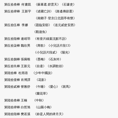
第伍拾叁棒 何書凱 《蘇幕遮.碧雲天》《石壕吏》
第伍拾肆棒 王新宇 《述國亡詩》《路遙傳節選》
《南鄉子·登京口北固亭有懷》
第伍拾伍棒 李娜 《題臨安邸》《送元貳使安西》
《觀遊魚》
第伍拾陸棒 連靖羽 《有壹片綠葉沈默不語》
第伍拾柒棒 魏欣男 《商歌》《小兒語片段13》
《小兒語片段貳》《陽光》
第伍拾捌棒 張琬唯 《墨梅》《石灰吟》
第伍拾玖棒 王新元 《自遣》《水調歌頭》
第陸拾棒 杜雨蓓 《少年中國說》
第陸拾壹棒 肖博譯 《花影》
第陸拾貳棒 訾雅舒 《午睡》《愛心》《斑馬》
《蘭花草》
第陸拾叁棒 王楠 《中秋》
第陸拾肆棒 白哲旭 《山園小梅》
第陸拾陸棒 樊若溪 《妳是人間的肆月天》