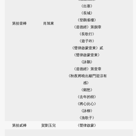
《出塞》
《長城》
《登鸛雀樓》
第拾壹棒
肖旭東
《道德經》第捌章
《長歌行》
《遊子吟》
《聲律啟蒙壹東》貳
《聲律啟蒙壹東》
《詠鵝》
《道德經》第壹章
《秋夜將曉出籬門迎涼有
感》
《鄉愁》
《去年的樹》
《將心比心》
《詠柳》
《漁歌子》
第拾貳棒
賀劉玉兒
《聲律啟蒙》