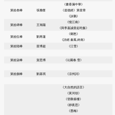
《書香滿中華》
第拾叁棒
張雅傑
《道德經》第壹章
《詠鵝》
《憶江南》
第拾肆棒
王旭陽
《與李嘉誠壹起吃飯》
《鄉愁》
第拾伍棒
劉再蓮
《詩經.秦風.終南》
第拾陸棒
苗博超
《江雪》
第拾柒棒
賀思博
《沁園春.雪》
第拾捌棒
劉基琪
《涼州詞》
《大自然的語言》
《黃河頌》
《登鸛雀樓》
《靜夜思》
《墨梅》