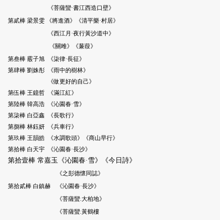
《菩薩蠻·書江西造口壁》
第貳棒 梁景雯
《將進酒》《清平樂·村居》
《西江月·夜行黃沙道中》
《關雎》《蒹葭》
第叁棒 霰子旭 《柒律·長征》
第肆棒
劉姝彤
《
雨中的樹林》
《做更好的自己》
第伍棒
王鐿哲 《滿江紅》
第陸棒
韓高浩 《沁園春·雪》
第柒棒
白亞鑫 《長歌行》
第捌棒
林鈺妍 《兵車行》
第玖棒 王韻皓 《水調歌頭》《商山早行》
第拾棒
白天宇 《沁園春·長沙》
第拾壹棒
常嘉玉《沁園春·雪》《今日詩》
《之彭德懷同誌》
第拾貳棒
白鎮赫 《沁園春·長沙》
《菩薩蠻.大柏地》
《菩薩蠻.黃鶴樓