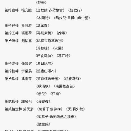
《勸學》
第拾叁棒 楊凡皓 《念奴嬌·赤壁懷古》《短歌行》
《木蘭詩》《醜奴兒·書博山道中壁》
第拾肆棒 杜雅若 《漁家傲》
第拾伍棒 張雨荷 《再別康橋》《嫦娥》
第拾陸棒 趙怡嘉 《賦得古原草送別》
《黃鶴樓》《沈園》
《己亥雜詩》《暮江吟》
第拾柒棒 張景雲 《夏日絕句》
第拾捌棒 李榮昊 《望廬山瀑布》
第拾玖棒 馮雨荷 《芙蓉樓送辛漸》《己亥雜詩》
《秋浦歌》《南園拾叁首》
《示兒》《江南》
第貳拾棒 謝瑾彤 《黃鶴樓》
第貳拾壹棒 於天宸 《蔔算子.個詠梅》《天凈沙·秋》
《蔔算子·送鮑浩然之浙東》
《陋室銘》