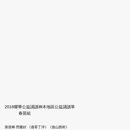
2018耀華公益誦讀神木地區公益誦讀單
春苗組
第壹棒 閆書好
《過零丁洋》《遊山西村》