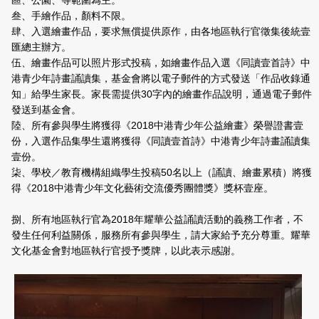
區、公園、等範圍為主。
叁、手繪作品，顏料不限。
肆、入選繪畫作品，要求無償提供原作，由各地區執行官徵集後統壹
匯總主辦方。
伍、繪畫作品可以照片形式投稿，如繪畫作品入選《同讀壹首詩》中
港青少年詩畫誦讀集，基金會將以電子郵件的方式發送「作品收錄通
知」給學生家長。家長需提供30字內的繪畫作品說明，通過電子郵件
發送到基金會。
陸、所有參與學生將獲得《2018中港青少年公益繪畫》榮譽證書壹
份，入選作品集學生還將獲得《同讀壹首詩》中港青少年詩畫誦讀集
壹份。
柒、學校／教育機構組織學生投稿50名以上（誦讀、繪畫累積）將獲
得《2018中港青少年文化藝術交流優秀團體獎》獎杯壹座。
捌、所有地區執行官為2018年耀華公益誦讀活動的義務工作者，不
發生任何利益關係，服務所有參與學生，請大家給予充分尊重。耀華
文化基金會對地區執行官授予獎牌，以此表示感謝。