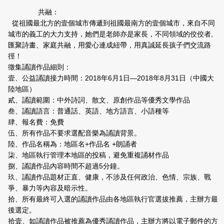
共融：
從祖國最北方的壹個城市傳遞到祖國最南方的壹個城市，來自不同
城市的義工的大力支持，她們是老師亦是家長，不同領域的佼佼者,
匯聚詩畫、家庭共融，用愛心連成紐帶，用真誠延長孩子們交流路
徑！
徵集誦讀作品細則：
壹、公益誦讀接力時間：2018年6月1日—2018年8月31日（中國大
陸地區）
貳、誦讀範圍：中外詩詞、散文、原創作品等優秀文學作品
叁、誦讀語言：普通話、英語、地方語言、小語種等
肆、報名費：免費
伍、所有作品不要求選配音樂為誦讀背景。
陸、作品名稱為：地區名+作品名 +朗誦者
柒、地區執行管理本地區的投稿，避免重複誦材作品
捌、誦讀作品內容時間不超過5分鐘。
玖、誦讀作品題材正直、健康，不涉及任何政治、色情、宗族、戰
爭、暴力等內容及暗示性。
拾、所有最終可入選的誦讀作品由各地區執行官選拔推薦，主辦方最
後選定。
拾壹、如誦讀作品被推薦為優秀誦讀作品，主辦方將以電子郵件的方