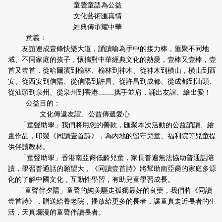
童聲童語為公益
文化藝術匯真情
經典傳承耀中華
意義：
友誼連成壹條快樂大道，誦讀喻為手中的接力棒，匯聚不同地
域、不同家庭的孩子，懷揣對中華經典文化的熱愛，壹棒又壹棒，壹
首又壹首，從哈爾濱到榆林、榆林到神木、從神木到橫山，橫山到西
安、從西安到信陽、從信陽到許昌、從許昌到成都、從成都到汕頭、
從汕頭到泉州、從泉州到香港........攜手並肩，誦出友誼、繪出愛！
公益目的：
文化傳遞友誼、公益傳遞愛心
「童聲助學」我們將用您的善款，匯聚本次活動的公益誦讀、繪
畫作品，印製《同讀壹首詩》，為內地的留守兒童、福利院等兒童提
供伴讀教材。
「童聲助學」香港南亞裔低齡兒童，家長普遍無法協助普通話陪
讀，學習普通話的願望大，《同讀壹首詩》將幫助南亞裔的家庭多源
化的了解中國文化，互動性學習，有助兒童學習成長。
「童聲伴夕陽」童聲的純美驅走孤獨最好的良藥，我們將《同讀
壹首詩》，贈送給養老院，播放給更多的長者，讓童真走近長者的生
活，天真爛漫的童聲伴讀長者。