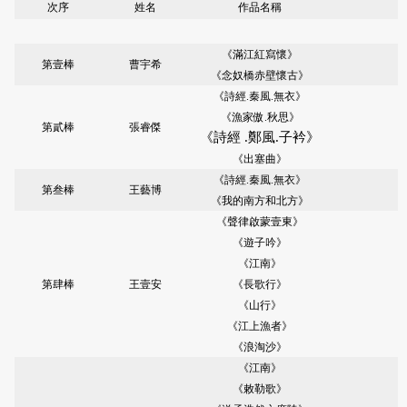
次序
姓名
作品名稱
《滿江紅寫懷》
第壹棒
曹宇希
《念奴橋赤壁懷古》
《詩經.秦風.無衣》
《漁家傲.秋思》
第貳棒
張睿傑
《詩經
.鄭風.子衿》
《出塞曲》
《詩經.秦風.無衣》
第叁棒
王藝博
《我的南方和北方》
《聲律啟蒙壹東》
《遊子吟》
《江南》
第肆棒
王壹安
《長歌行》
《山行》
《江上漁者》
《浪淘沙》
《江南》
《敕勒歌》