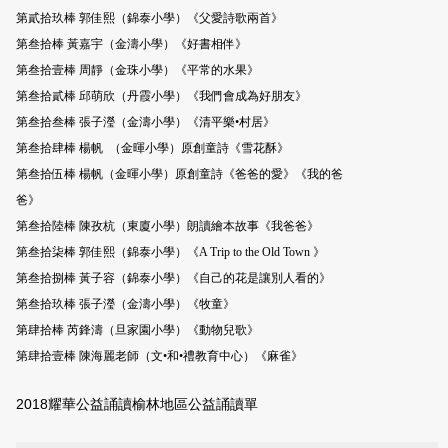
第貳拾玖棒 郭佳熙（錦泰小學）《父愛詩歌兩首》
第叁拾棒 黃嘉宇（金濤小學）《好書相伴》
第叁拾壹棒 周靜（金珠小學）《平常的水果》
第叁拾貳棒 邱萌欣（丹霞小學）《我們會成為好朋友》
第叁拾叁棒 張子瀅（金濤小學）《清平樂•村居》
第叁拾肆棒 楊帆 （金暉小學）原創童詩《雪花酥》
第叁拾伍棒 楊帆（金暉小學）原創童詩《爸爸的愛》《我的爸
爸》
第叁拾陸棒 陳孜杭（東廈小學）朗讀繪本故事《我爸爸》
第叁拾柒棒 郭佳熙（錦泰小學）《A Trip to the Old Town 》
第叁拾捌棒 黃子容（錦泰小學）《自己的花是讓別人看的》
第叁拾玖棒 張子瀅（金濤小學）《牧童》
第肆拾棒 芮鋒濤（旦家園小學）《動物兒歌》
第肆拾壹棒 陳海麗老師（文•和•禮教育中心）《麻雀》
2018耀華公益誦讀榆林地區公益誦讀單