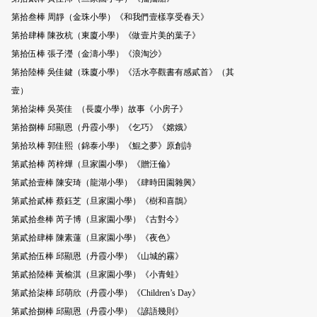
第拾叁棒 周靜（金珠小學）《和我們壹樣享受春天》
第拾肆棒 陳孜杭（東廈小學）《做壹片美的葉子》
第拾伍棒 張子瀅（金濤小學）《浪淘沙》
第拾陸棒 吳佳鍵（珠廈小學）《活水亭觀書有感貳首》（其
壹）
第拾柒棒 吳英佳 （長廈小學）故事《小房子》
第拾捌棒 邱顯恩（丹霞小學）《乞巧》《嫦娥》
第拾玖棒 郭佳熙（錦泰小學）《鯤之夢》原創詩
第貳拾棒 芮梓燁（旦家園小學）《贈汪倫》
第貳拾壹棒 陳安琦（龍湖小學）《肆時田園雜興》
第貳拾貳棒 蔡鈺芝（旦家園小學）《樹和喜鵲》
第貳拾叁棒 芮子博（旦家園小學）《古對今》
第貳拾肆棒 陳素蓮（旦家園小學）《夜色》
第貳拾伍棒 邱顯恩（丹霞小學）《山城的霧》
第貳拾陸棒 黃榆淇（旦家園小學）《小青蛙》
第貳拾柒棒 邱萌欣（丹霞小學）《Children’s Day》
第貳拾捌棒 邱顯恩（丹霞小學）《諺語幾則》