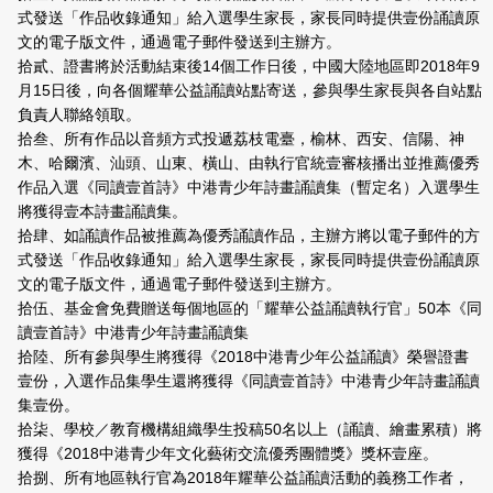
式發送「作品收錄通知」給入選學生家長，家長同時提供壹份誦讀原
文的電子版文件，通過電子郵件發送到主辦方。
拾貳、證書將於活動結束後14個工作日後，中國大陸地區即2018年9
月15日後，向各個耀華公益誦讀站點寄送，參與學生家長與各自站點
負責人聯絡領取。
拾叁、所有作品以音頻方式投遞荔枝電臺，榆林、西安、信陽、神
木、哈爾濱、汕頭、山東、橫山、由執行官統壹審核播出並推薦優秀
作品入選《同讀壹首詩》中港青少年詩畫誦讀集（暫定名）入選學生
將獲得壹本詩畫誦讀集。
拾肆、如誦讀作品被推薦為優秀誦讀作品，主辦方將以電子郵件的方
式發送「作品收錄通知」給入選學生家長，家長同時提供壹份誦讀原
文的電子版文件，通過電子郵件發送到主辦方。
拾伍、基金會免費贈送每個地區的「耀華公益誦讀執行官」50本《同
讀壹首詩》中港青少年詩畫誦讀集
拾陸、所有參與學生將獲得《2018中港青少年公益誦讀》榮譽證書
壹份，入選作品集學生還將獲得《同讀壹首詩》中港青少年詩畫誦讀
集壹份。
拾柒、學校／教育機構組織學生投稿50名以上（誦讀、繪畫累積）將
獲得《2018中港青少年文化藝術交流優秀團體獎》獎杯壹座。
拾捌、所有地區執行官為2018年耀華公益誦讀活動的義務工作者，