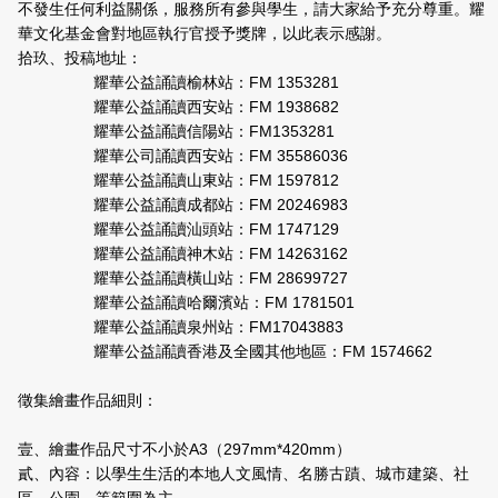
不發生任何利益關係，服務所有參與學生，請大家給予充分尊重。耀
華文化基金會對地區執行官授予獎牌，以此表示感謝。
拾玖、投稿地址：
耀華公益誦讀榆林站：FM 1353281
耀華公益誦讀西安站：FM 1938682
耀華公益誦讀信陽站：FM1353281
耀華公司誦讀西安站：FM 35586036
耀華公益誦讀山東站：FM 1597812
耀華公益誦讀成都站：FM 20246983
耀華公益誦讀汕頭站：FM 1747129
耀華公益誦讀神木站：FM 14263162
耀華公益誦讀橫山站：FM 28699727
耀華公益誦讀哈爾濱站：FM 1781501
耀華公益誦讀泉州站：FM17043883
耀華公益誦讀香港及全國其他地區：FM 1574662
徵集繪畫作品細則：
壹、繪畫作品尺寸不小於A3（297mm*420mm）
貳、內容：以學生生活的本地人文風情、名勝古蹟、城市建築、社