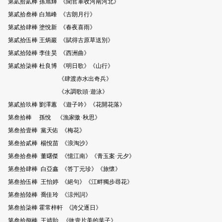
第貳拾貳棒 孫旭輝 《聞官軍收河南河北》
第貳拾叁棒 白旭峰 《古朗月行》
第貳拾肆棒 塗悅新 《春夜喜雨》
第貳拾伍棒 王炳巖 《賦得古原草送別》
第貳拾陸棒 李佳昊 《西洲曲》
第貳拾柒棒 杜良博 《明日歌》《山行》
《肆渡赤水出奇兵》
《水調歌頭·遊泳》
第貳拾玖棒 劉澤蕙 《遊子吟》《花開花落》
第叁拾棒 孫悅 《漁家傲·秋思》
第叁拾壹棒 黨天佑 《梅花》
第叁拾貳棒 楊悅苗 《浪淘沙》
第叁拾叁棒 董曙傑 《憶江南》《青玉案·元夕》
第叁拾肆棒 白亞鑫 《答丁元珍》《旅懷》
第叁拾伍棒 王怡婷 《絕句》《江畔獨步尋花》
第叁拾陸棒 喬佳玲 《涼州詞》
第叁拾柒棒 霍常梓軒 《誇父逐日》
第叁拾捌棒 王靖貽 《做壹片美的葉子》