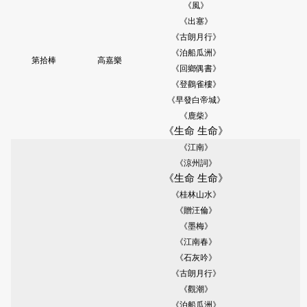
《風》
《出塞》
《古朗月行》
《泊船瓜洲》
第拾棒
高嘉樂
《回鄉偶書》
《登鸛雀樓》
《早發白帝城》
《鹿柴》
《生命
生命》
《江南》
《涼州詞》
《生命
生命》
《桂林山水》
《贈汪倫》
《墨梅》
《江南春》
《石灰吟》
《古朗月行》
《觀潮》
《泊船瓜洲》