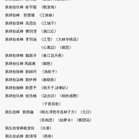
第叁拾玖棒 侯宇陽 《觀滄海》
第肆拾棒 郭寶璨 《江南春》
第肆拾壹棒 高思佳 《江城子》
第肆拾貳棒 樊玥瀅 《滿江紅》
第肆拾叁棒 李羽涵 《江雪》《大林寺桃花》
《心裏話》《鄉思》
第肆拾肆棒 魏新洋 《春江花月夜》
第肆拾伍棒 馬鏡雅 《鄉愁》
第肆拾陸棒 劉錦珂 《漁歌子》
第肆拾柒棒 劉伊檸 《敕勒歌》
第肆拾捌棒 劉墨予 《朝天子.詠喇叭》
第肆拾玖棒 徐浩楠 《柒步詩》《樹的感覺》
《子夜吳歌》
第伍拾棒 劉雨鑫 《曉出凈慈寺送林子方》《元日》
《長相思》《如夢令》《蝶戀花》
第伍拾壹棒岐壹佳 《出塞》
第伍拾貳棒 劉濤琿 《雨巷》