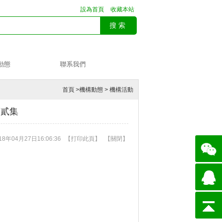
設為首頁
收藏本站
動態
聯系我們
首頁
>
機構動態
>
機構活動
目第貳集
8年04月27日16:06:36
【
打印此頁
】
【
關閉
】