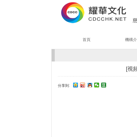
慈
首頁
機構介
[視頻
分享到: