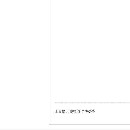
上壹條：
[視頻]少年傳媒夢