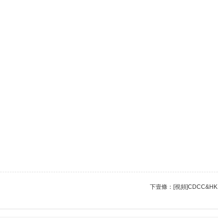
下壹條：
[視頻]CDCC&HK