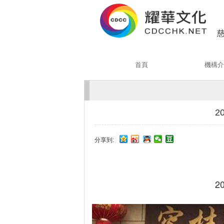
慈
首頁
機構介
2
分享到:
2