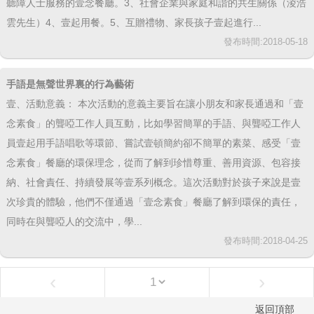
聽障人士服務的壹念餐廳。3、社會企業與家庭和諧的共生關係（淩浩
雲先生）4、壹起用餐。5、互贈禮物、家長孩子壹起進行...
發布時間:2018-05-18
​手語是無聲世界裏的行為藝術
壹、活動意義： 本次活動的意義主要旨在讓小朋友和家長通過和「壹
念素食」的聾啞工作人員互動，比如學習簡單的手語、與聾啞工作人
員壹起用手語唱歌等環節、嘗試壹頓簡約卻不簡單的素菜、感受「壹
念素食」餐廳的環保理念，從而了解到珍惜尊重、善用資源、包容接
納、社會責任、持續發展等壹系列概念。這次活動對於孩子來說是壹
次珍貴的體驗，他們不僅通過「壹念素食」餐廳了解到環保的責任，
同時在與聾啞人的交流中，學...
發布時間:2018-04-25
‹
›
返回頂部